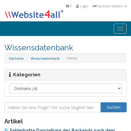
0
Login
Sprache wählen
Togg
navi
Wissensdatenbank
Startseite
Wissensdatenbank
TYPO3
Kategorien
Artikel
Fehlerhafte Darstellung des Backends nach dem