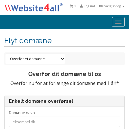
0
Log ind
Vælg sprog
Togg
navi
Flyt domæne
Overfør dit domæne til os
Overfør nu for at forlænge dit domæne med 1 år!*
Enkelt domæne overførsel
Domæne navn