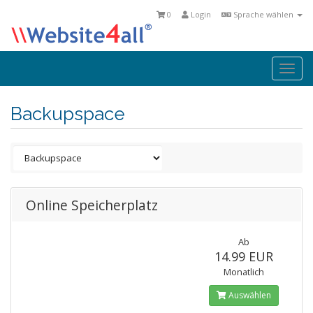
0
Login
Sprache wählen
Togg
navi
Backupspace
Online Speicherplatz
Ab
14.99 EUR
Monatlich
Auswählen