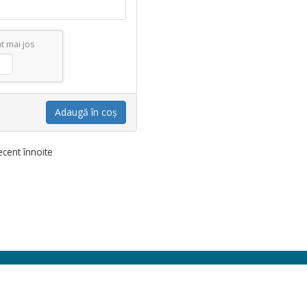
t mai jos
Adaugă în coș
cent înnoite