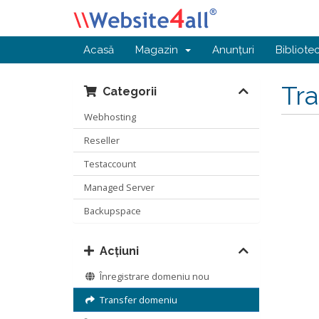
Acasă
Magazin
Anunțuri
Bibliote
Tr
Categorii
Webhosting
Reseller
Testaccount
Managed Server
Backupspace
Acțiuni
Înregistrare domeniu nou
Transfer domeniu