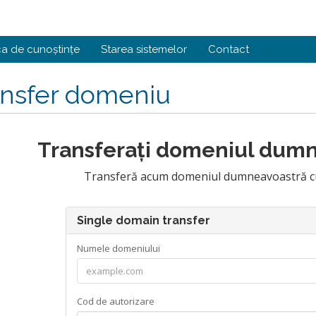
ca de cunoștințe
Starea sistemelor
Contact
ansfer domeniu
Transferați domeniul dumn
Transferă acum domeniul dumneavoastră cu 
Single domain transfer
Numele domeniului
Cod de autorizare