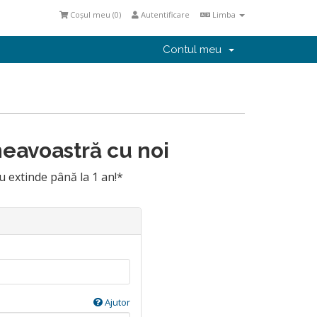
Coșul meu (
0
)
Autentificare
Limba
Contul meu
eavoastră cu noi
extinde până la 1 an!*
Ajutor