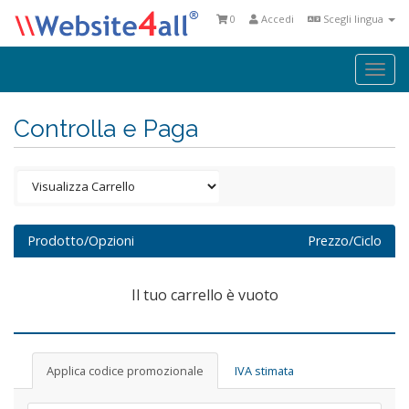
0
Accedi
Scegli lingua
Togg
navi
Controlla e Paga
Prodotto/Opzioni
Prezzo/Ciclo
Il tuo carrello è vuoto
Applica codice promozionale
IVA stimata