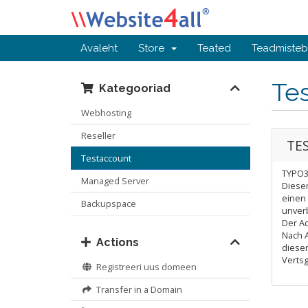
Avaleht
Store
Teated
Teadmiste
Te
Kategooriad
Webhosting
Reseller
TE
Testaccount
TYPO3 i
Managed Server
Diese
einen
Backupspace
unverb
Der Ac
Nach A
Actions
diese
Vertsg
Registreeri uus domeen
Transfer in a Domain