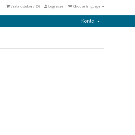
Vaata ostukorvi (
0
)
Logi sisse
Choose language
Konto