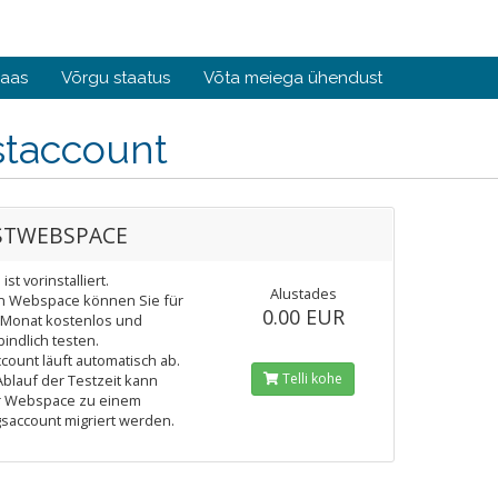
baas
Võrgu staatus
Võta meiega ühendust
staccount
STWEBSPACE
st vorinstalliert.
Alustades
n Webspace können Sie für
0.00 EUR
 Monat kostenlos und
indlich testen.
count läuft automatisch ab.
Telli kohe
blauf der Testzeit kann
r Webspace zu einem
saccount migriert werden.