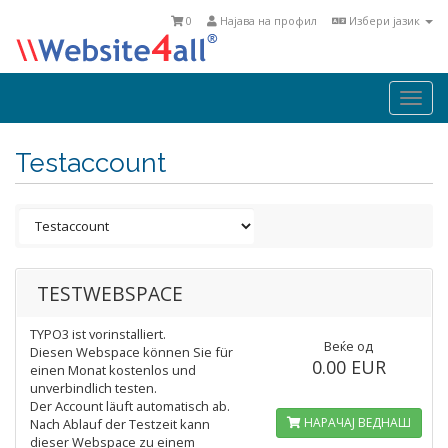
0
Најава на профил
Избери јазик
Togg
navi
Testaccount
TESTWEBSPACE
TYPO3 ist vorinstalliert.
Веќе од
Diesen Webspace können Sie für
0.00 EUR
einen Monat kostenlos und
unverbindlich testen.
Der Account läuft automatisch ab.
НАРАЧАЈ ВЕДНАШ
Nach Ablauf der Testzeit kann
dieser Webspace zu einem