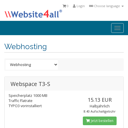
0
Login
Choose language
Togg
navi
Webhosting
Webspace T3-S
Speicherplatz 1000 MB
15.13 EUR
Traffic Flatrate
TYPO3 vorinstalliert
Halbjährlich
8.40 Aufschaltgebühr
Jetzt bestellen