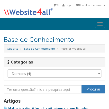
0
Login
Escolha o idioma
Togg
navi
Base de Conhecimento
Suporte
Base de Conhecimento
Reseller-Webspace
Categorias
Artigos
Habe ich die Möglichkeit einen neuen Kunden