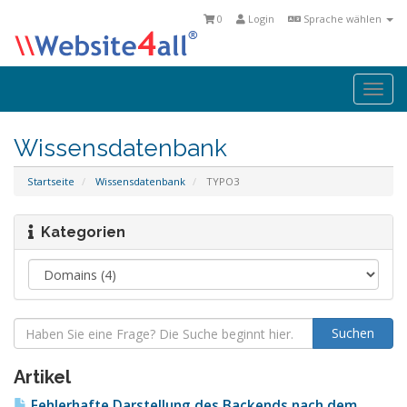
0
Login
Sprache wählen
Togg
navi
Wissensdatenbank
Startseite
Wissensdatenbank
TYPO3
Kategorien
Artikel
Fehlerhafte Darstellung des Backends nach dem