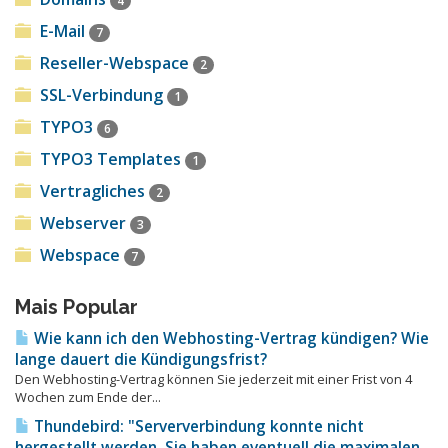
4
E-Mail
7
Reseller-Webspace
2
SSL-Verbindung
1
TYPO3
6
TYPO3 Templates
1
Vertragliches
2
Webserver
3
Webspace
7
Mais Popular
Wie kann ich den Webhosting-Vertrag kündigen? Wie
lange dauert die Kündigungsfrist?
Den Webhosting-Vertrag können Sie jederzeit mit einer Frist von 4
Wochen zum Ende der...
Thundebird: "Serververbindung konnte nicht
hergestellt werden. Sie haben eventuell die maximalen