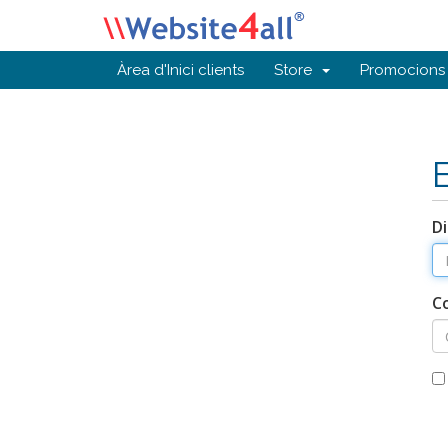
Àrea d'Inici clients
Store
Promocions
Di
C