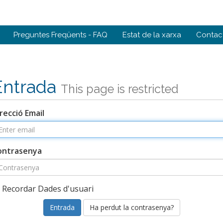
Preguntes Freqüents - FAQ
Estat de la xarxa
Contact
Entrada
This page is restricted
recció Email
ontrasenya
Recordar Dades d'usuari
Ha perdut la contrasenya?