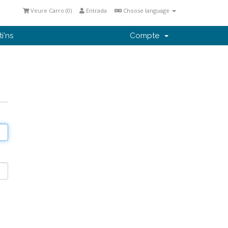
Veure Carro (
0
)
Entrada
Choose language
i'ns
Compte