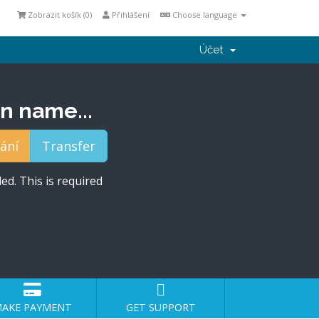
Zobrazit košík (
0
)
Přihlášení
Choose language
Účet
n name...
ed. This is required
AKE PAYMENT
GET SUPPORT