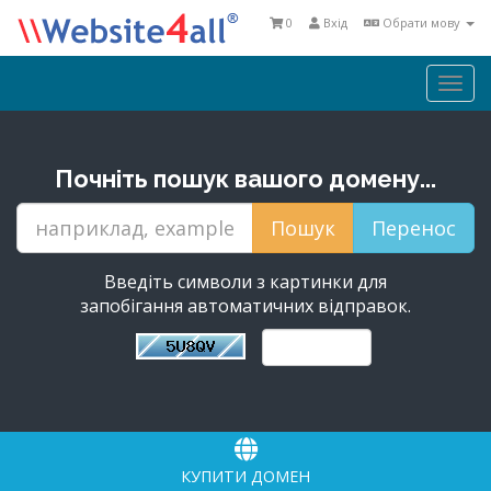
0
Вхід
Обрати мову
Togg
navi
Почніть пошук вашого домену...
Введіть символи з картинки для
запобігання автоматичних відправок.
КУПИТИ ДОМЕН